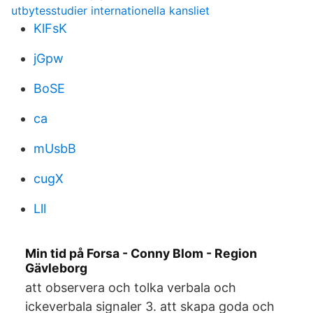
utbytesstudier internationella kansliet
KlFsK
jGpw
BoSE
ca
mUsbB
cugX
Lll
Min tid på Forsa - Conny Blom - Region
Gävleborg
att observera och tolka verbala och
ickeverbala signaler 3. att skapa goda och